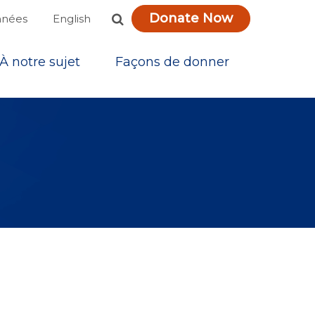
Donate Now
English
nnées
À notre sujet
Façons de donner