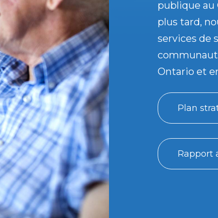
publique au 
plus tard, n
services de 
communautai
Ontario et e
Plan str
Rapport 