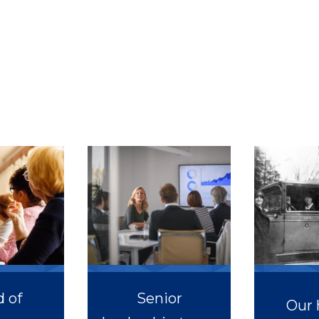
 of
Senior
Our 