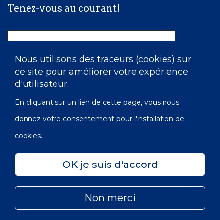
Tenez-vous au courant!
Nom
Nous utilisons des traceurs (cookies) sur
ce site pour améliorer votre expérience
Courriel
d'utilisateur.
En cliquant sur un lien de cette page, vous nous
donnez votre consentement pour l'installation de
cookies.
OK je suis d'accord
Confidentialité
Accessibilité
Carte du site
Non merci
© 2022 Les Infirmières de l’Ordre de Victoria du Canada |
Subfooter
No OBE: 129 482 493 RR0001