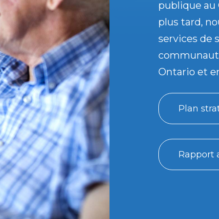
publique au 
plus tard, n
services de 
communautai
Ontario et e
Plan str
Rapport 