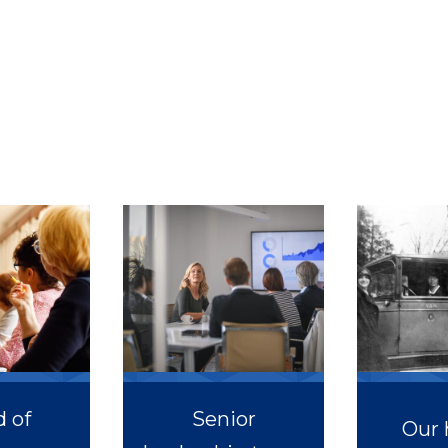
 of
Senior
Our 