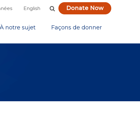
Donate Now
English
nnées
À notre sujet
Façons de donner