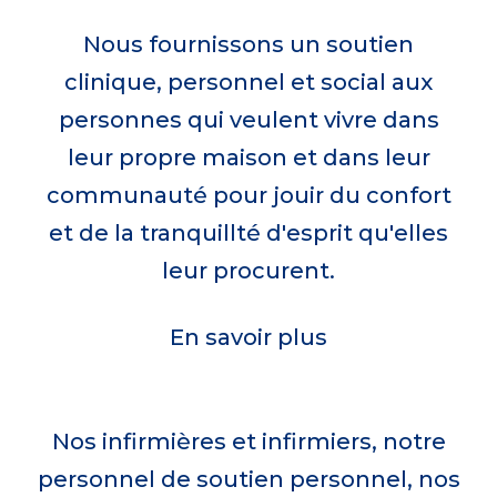
harmonie avec votre vie
important que jamais
Celebrating VON Week, May 17 to May
Nous fournissons un soutien
clinique, personnel et social aux
23, 2026.
Quand vous soutenez VON, vous aidez
Appliquer aujourd'hui
personnes qui veulent vivre dans
à faire en sorte que tout le monde
leur propre maison et dans leur
Join the celebration!
puisse bénéficier de soins à domicile et
communauté pour jouir du confort
en milieu communautaire qui sont
et de la tranquillté d'esprit qu'elles
accessibles, abordables et de qualité.
leur procurent.
Faites un don
En savoir plus
Nos infirmières et infirmiers, notre
personnel de soutien personnel, nos