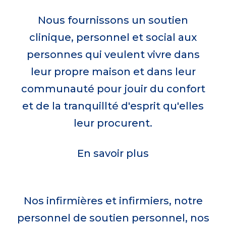
harmonie avec votre vie
important que jamais
Celebrating VON Week, May 17 to May
Nous fournissons un soutien
clinique, personnel et social aux
23, 2026.
Quand vous soutenez VON, vous aidez
Appliquer aujourd'hui
personnes qui veulent vivre dans
à faire en sorte que tout le monde
leur propre maison et dans leur
Join the celebration!
puisse bénéficier de soins à domicile et
communauté pour jouir du confort
en milieu communautaire qui sont
et de la tranquillté d'esprit qu'elles
accessibles, abordables et de qualité.
leur procurent.
Faites un don
En savoir plus
Nos infirmières et infirmiers, notre
personnel de soutien personnel, nos