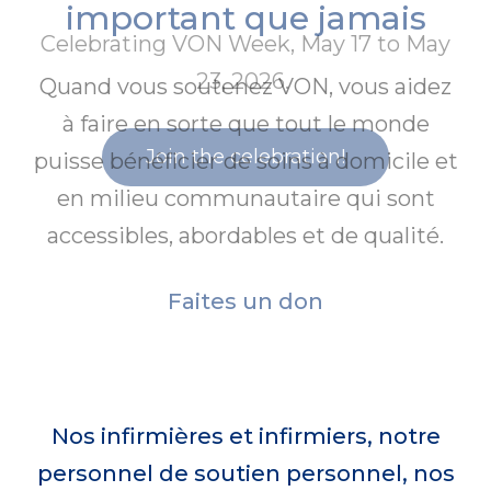
harmonie avec votre vie
important que jamais
Celebrating VON Week, May 17 to May
Nous fournissons un soutien
clinique, personnel et social aux
23, 2026.
Quand vous soutenez VON, vous aidez
Appliquer aujourd'hui
personnes qui veulent vivre dans
à faire en sorte que tout le monde
leur propre maison et dans leur
Join the celebration!
puisse bénéficier de soins à domicile et
communauté pour jouir du confort
en milieu communautaire qui sont
et de la tranquillté d'esprit qu'elles
accessibles, abordables et de qualité.
leur procurent.
Faites un don
En savoir plus
Nos infirmières et infirmiers, notre
personnel de soutien personnel, nos