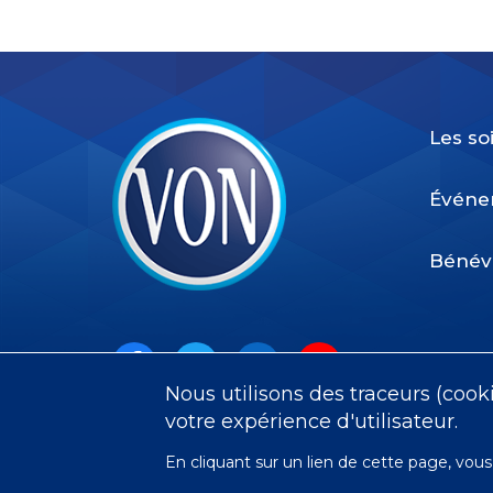
Les so
Événe
Bénév
VON
Social
Nous utilisons des traceurs (cook
Facebook
Twitter
LinkedIn
Youtube
Instagram
votre expérience d'utilisateur.
En cliquant sur un lien de cette page, v