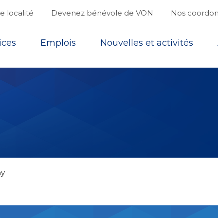
 localité
Devenez bénévole de VON
Nos coordo
ices
Emplois
Nouvelles et activités
ay