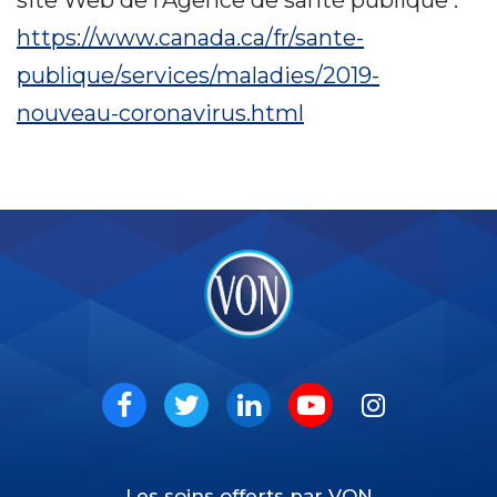
https://www.canada.ca/fr/sante-
publique/services/maladies/2019-
nouveau-coronavirus.html
VON
Social
Facebook
Twitter
LinkedIn
Youtube
Instagram
Les soins offerts par VON