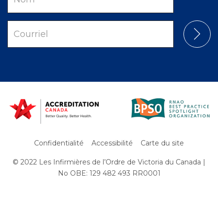
Courriel
Confidentialité
Accessibilité
Carte du site
© 2022 Les Infirmières de l’Ordre de Victoria du Canada |
Subfooter
No OBE: 129 482 493 RR0001
Menu
Aller
au