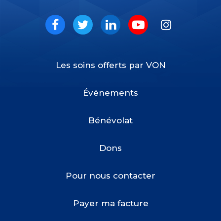
VON
Social
Facebook
Twitter
LinkedIn
Youtube
Instagram
Les soins offerts par VON
Footer
Menu
Événements
Bénévolat
Dons
Pour nous contacter
Payer ma facture