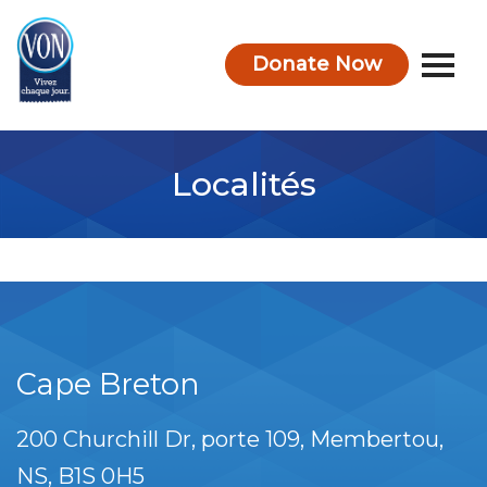
Donate Now
VON
Localités
Cape Breton
200 Churchill Dr, porte 109
Membertou
NS
B1S 0H5