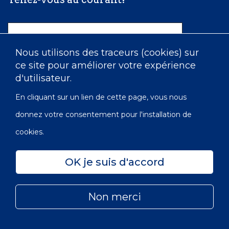
Nom
Nous utilisons des traceurs (cookies) sur
ce site pour améliorer votre expérience
Courriel
d'utilisateur.
En cliquant sur un lien de cette page, vous nous
donnez votre consentement pour l'installation de
cookies.
OK je suis d'accord
Confidentialité
Accessibilité
Carte du site
Non merci
© 2022 Les Infirmières de l’Ordre de Victoria du Canada |
Subfooter
No OBE: 129 482 493 RR0001