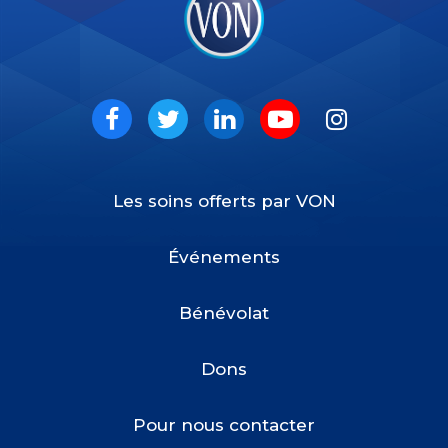
VON
Social
Facebook
Twitter
LinkedIn
Youtube
Instagram
Les soins offerts par VON
Footer
Menu
Événements
Bénévolat
Dons
Pour nous contacter