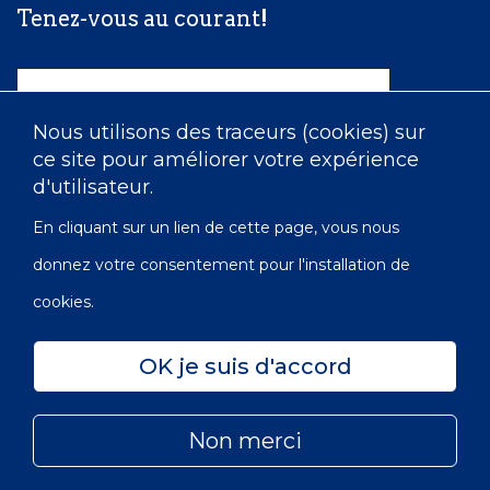
Tenez-vous au courant!
Nom
Nous utilisons des traceurs (cookies) sur
ce site pour améliorer votre expérience
Courriel
d'utilisateur.
En cliquant sur un lien de cette page, vous nous
donnez votre consentement pour l'installation de
cookies.
OK je suis d'accord
Confidentialité
Accessibilité
Carte du site
Non merci
© 2022 Les Infirmières de l’Ordre de Victoria du Canada |
Subfooter
No OBE: 129 482 493 RR0001