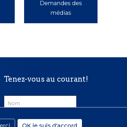
Demandes des
médias
Tenez-vous au courant!
Nom
Courriel
erci
OK je suis d'accord