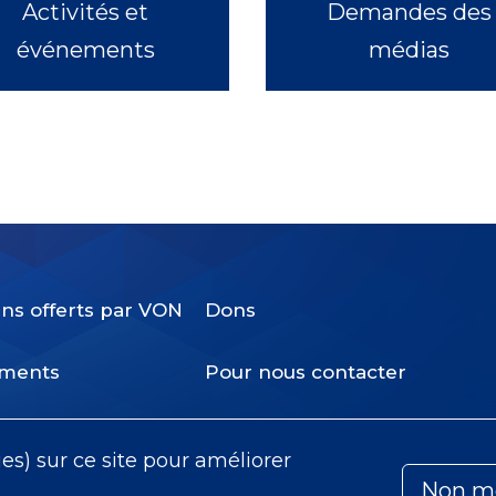
Activités et
Demandes des
événements
médias
ins offerts par VON
Dons
Footer
ments
Pour nous contacter
Menu
olat
Payer ma facture
ies) sur ce site pour améliorer
Non m