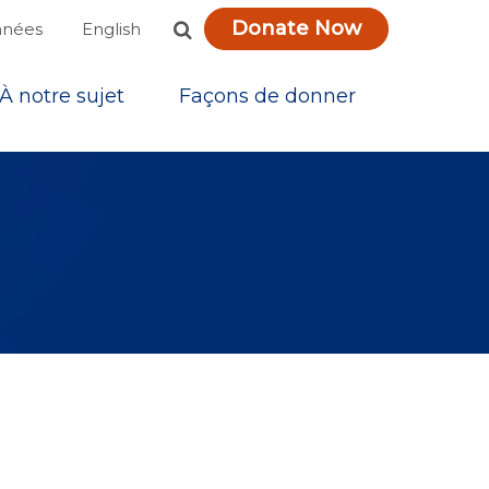
Donate Now
English
nnées
À notre sujet
Façons de donner