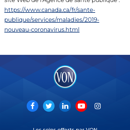
https://www.canada.ca/fr/sante-
publique/services/maladies/2019-
nouveau-coronavirus.html
VON
Social
Facebook
Twitter
LinkedIn
Youtube
Instagram
Les soins offerts par VON