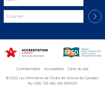
Courriel
Confidentialité
Accessibilité
Carte du site
© 2022 Les Infirmières de l’Ordre de Victoria du Canada |
Subfooter
No OBE: 129 482 493 RR0001
Menu
Aller
au