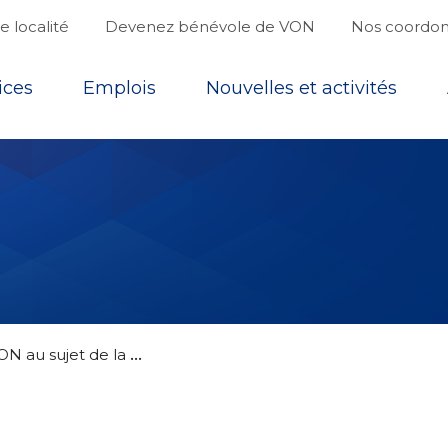
 localité
Devenez bénévole de VON
Nos coordo
ices
Emplois
Nouvelles et activités
D
éclaration de VON au sujet de la Commission des pertes massives