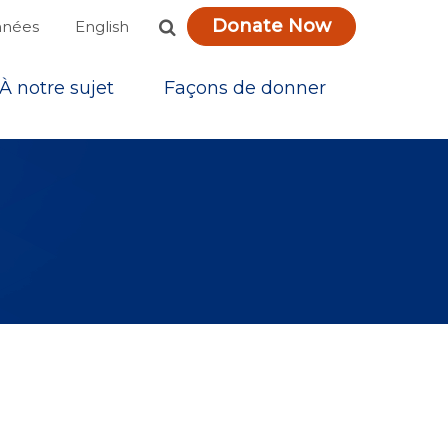
Donate Now
English
nnées
À notre sujet
Façons de donner