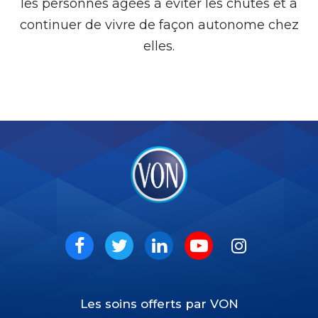
les personnes âgées à éviter les chutes et à
continuer de vivre de façon autonome chez
elles.
VON
Social
Facebook
Twitter
LinkedIn
Youtube
Instagram
Les soins offerts par VON
Footer