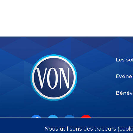
Les so
Événe
Bénév
VON
Social
Nous utilisons des traceurs (cook
Facebook
Twitter
LinkedIn
Youtube
Instagram