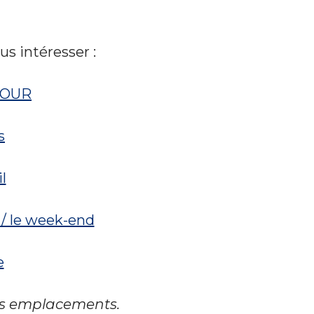
s intéresser :
TOUR
s
l
 / le week-end
e
les emplacements.