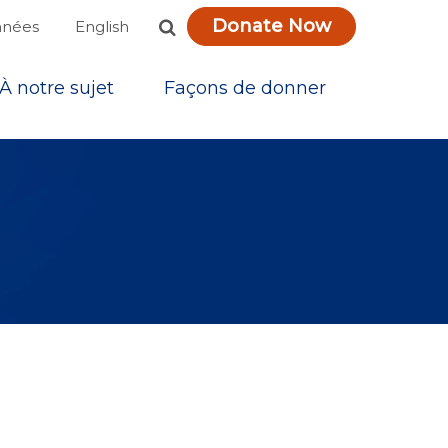
Donate Now
English
nnées
À notre sujet
Façons de donner