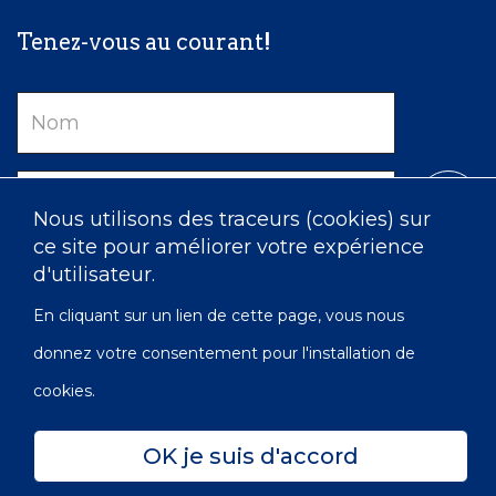
Tenez-vous au courant!
Nom
Courriel
Nous utilisons des traceurs (cookies) sur
ce site pour améliorer votre expérience
d'utilisateur.
En cliquant sur un lien de cette page, vous nous
donnez votre consentement pour l'installation de
cookies.
Confidentialité
Accessibilité
Carte du site
OK je suis d'accord
© 2022 Les Infirmières de l’Ordre de Victoria du Canada |