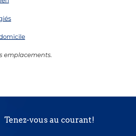
cien
giés
 domicile
les emplacements.
Tenez-vous au courant!