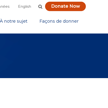
Donate Now
English
nnées
À notre sujet
Façons de donner