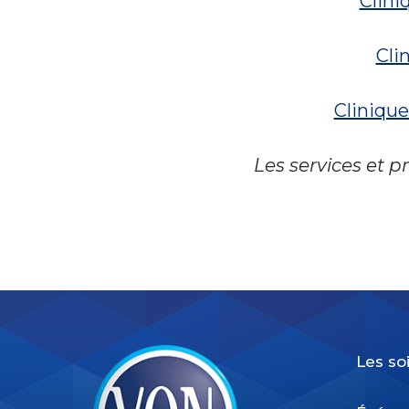
Clini
Cli
Cliniqu
Les services et 
Les so