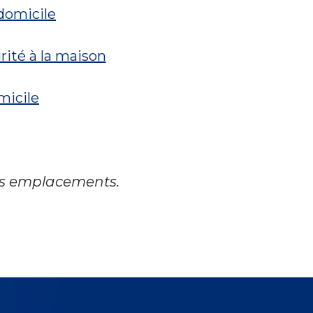
domicile
rité à la maison
micile
les emplacements.