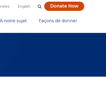
Donate Now
English
nnées
À notre sujet
Façons de donner