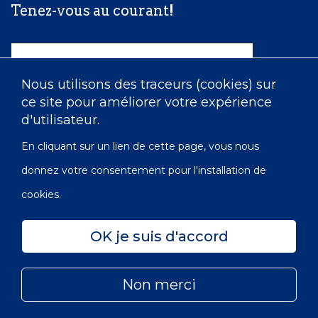
Tenez-vous au courant!
Nom
Nous utilisons des traceurs (cookies) sur
ce site pour améliorer votre expérience
Courriel
d'utilisateur.
En cliquant sur un lien de cette page, vous nous
donnez votre consentement pour l'installation de
cookies.
OK je suis d'accord
Confidentialité
Accessibilité
Carte du site
Non merci
© 2022 Les Infirmières de l’Ordre de Victoria du Canada |
Subfooter
No OBE: 129 482 493 RR0001