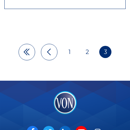
1
2
3
Pagination
VON