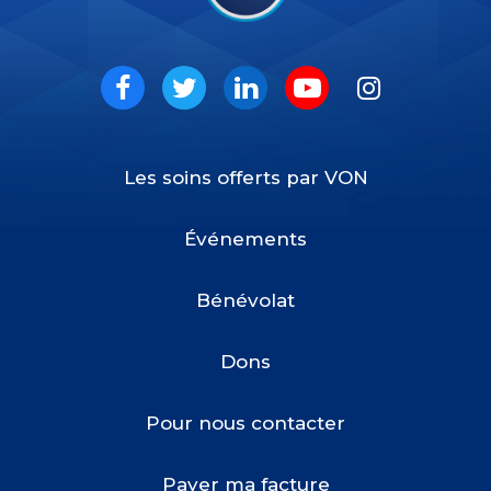
VON
Social
Facebook
Twitter
LinkedIn
Youtube
Instagram
Les soins offerts par VON
Footer
Menu
Événements
Bénévolat
Dons
Pour nous contacter
Payer ma facture